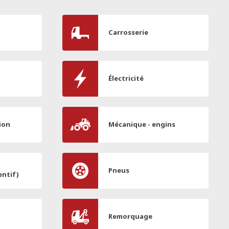
Carrosserie
Électricité
ion
Mécanique - engins
Pneus
entif)
Remorquage