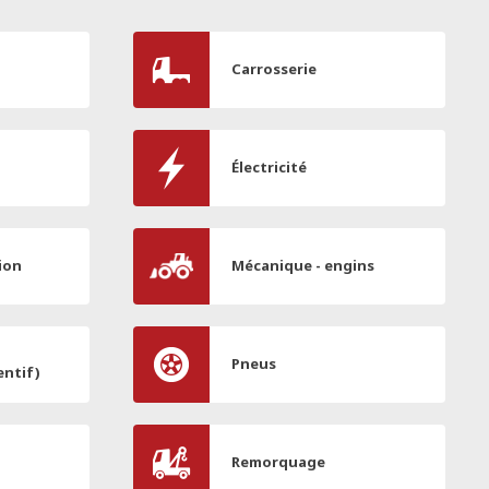
Carrosserie
Électricité
ion
Mécanique - engins
Pneus
entif)
Remorquage