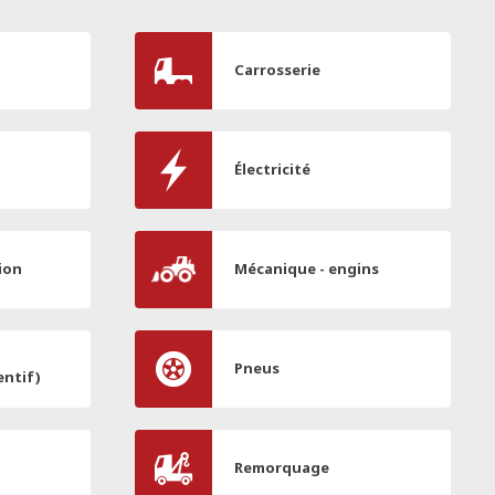
Carrosserie
Électricité
ion
Mécanique - engins
Pneus
entif)
Remorquage