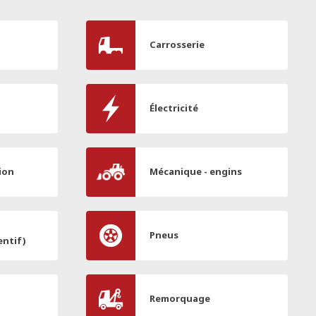
Carrosserie
Électricité
ion
Mécanique - engins
Pneus
entif)
Remorquage