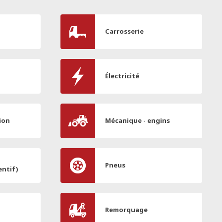
Carrosserie
Électricité
ion
Mécanique - engins
Pneus
entif)
Remorquage