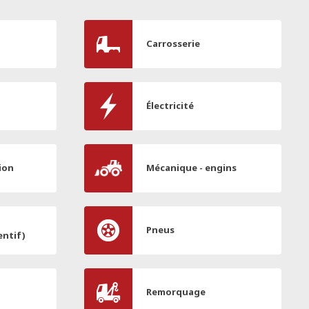
Carrosserie
Électricité
ion
Mécanique - engins
Pneus
entif)
Remorquage