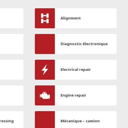
Alignment
Diagnostic électronique
Electrical repair
Engine repair
ressing
Mécanique – camion