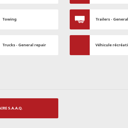
Towing
Trailers - Genera
Trucks - General repair
Véhicule récréat
RE S.A.A.Q.