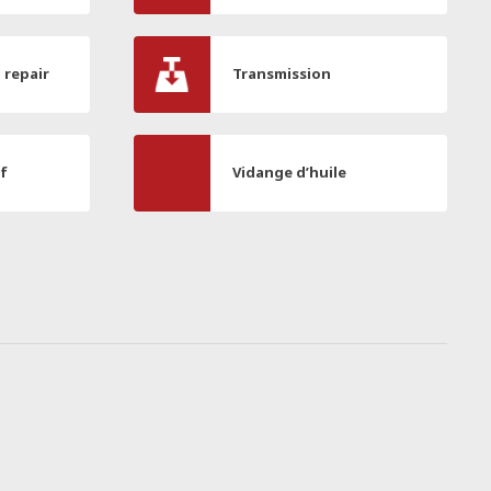
l repair
Transmission
if
Vidange d’huile